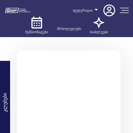
ფედერაცია
მრბოლელები
ჩემპიონატები
სიახლეები
კლუბები