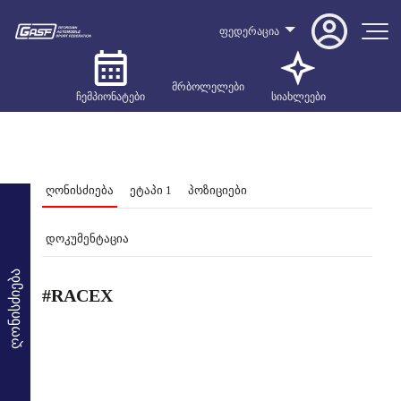
ფედერაცია
მრბოლელები
ჩემპიონატები
სიახლეები
ღონისძიება
ეტაპი 1
პოზიციები
დოკუმენტაცია
ღონისძიება
#RACEX