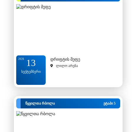
დრიფტის მეფე
2026
13
ლილო არენა
სექტემბერი
წყვილთა რბოლა
ეტაპი 5