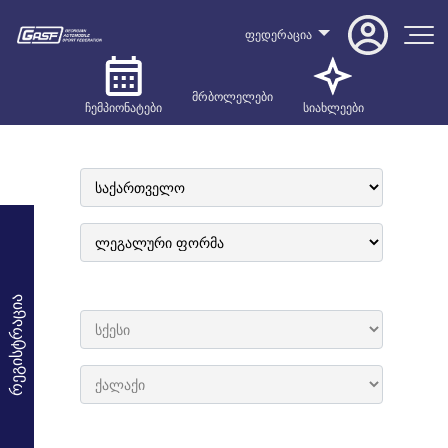
ფედერაცია
მრბოლელები
ჩემპიონატები
სიახლეები
რეგისტრაცია